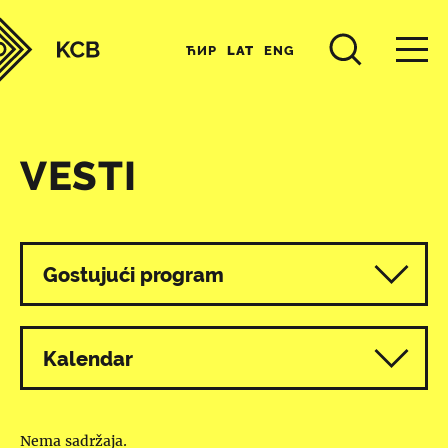
ЋИР
LAT
ENG
VESTI
Svi programi
Gostujući program
Kalendar
Nema sadržaja.