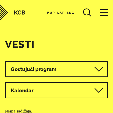
ЋИР
LAT
ENG
VESTI
Svi programi
Gostujući program
Kalendar
Nema sadržaja.