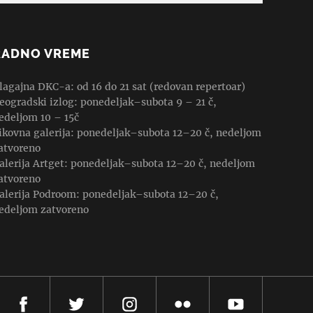
RADNO VREME
lagajna DKC-a: od 16 do 21 sat (redovan repertoar)
eogradski izlog: ponedeljak–subota 9 – 21 č,
edeljom 10 – 15č
ikovna galerija: ponedeljak–subota 12–20 č, nedeljom
atvoreno
alerija Artget: ponedeljak–subota 12–20 č, nedeljom
atvoreno
alerija Podroom: ponedeljak–subota 12–20 č,
edeljom zatvoreno