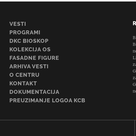
VESTI
PROGRAMI
B
DKC BIOSKOP
B
KOLEKCIJA OS
n
FASADNE FIGURE
L
z
ARHIVA VESTI
G
O CENTRU
z
KONTAKT
G
n
DOKUMENTACIJA
PREUZIMANJE LOGOA KCB