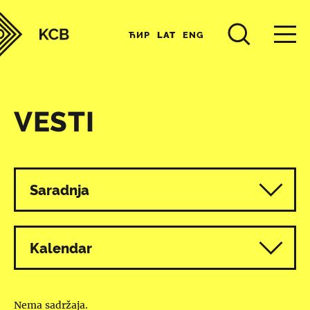
ЋИР
LAT
ENG
VESTI
Svi programi
Saradnja
Kalendar
Nema sadržaja.