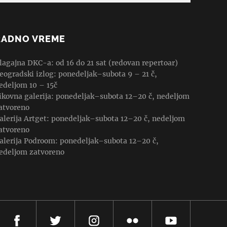
RADNO VREME
lagajna DKC-a: od 16 do 21 sat (redovan repertoar)
eogradski izlog: ponedeljak–subota 9 – 21 č,
edeljom 10 – 15č
ikovna galerija: ponedeljak–subota 12–20 č, nedeljom
atvoreno
alerija Artget: ponedeljak–subota 12–20 č, nedeljom
atvoreno
alerija Podroom: ponedeljak–subota 12–20 č,
edeljom zatvoreno