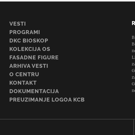
VESTI
PROGRAMI
B
DKC BIOSKOP
B
KOLEKCIJA OS
n
FASADNE FIGURE
L
z
ARHIVA VESTI
G
O CENTRU
z
KONTAKT
G
n
DOKUMENTACIJA
PREUZIMANJE LOGOA KCB