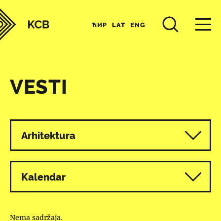
ЋИР
LAT
ENG
VESTI
Svi programi
Arhitektura
Kalendar
Nema sadržaja.