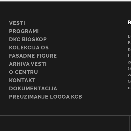
VESTI
PROGRAMI
B
DKC BIOSKOP
B
KOLEKCIJA OS
n
FASADNE FIGURE
L
z
ARHIVA VESTI
G
O CENTRU
z
KONTAKT
G
n
DOKUMENTACIJA
PREUZIMANJE LOGOA KCB