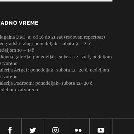
RADNO VREME
lagajna DKC-a: od 16 do 21 sat (redovan repertoar)
eogradski izlog: ponedeljak–subota 9 – 21 č,
edeljom 10 – 15č
ikovna galerija: ponedeljak–subota 12–20 č, nedeljom
atvoreno
alerija Artget: ponedeljak–subota 12–20 č, nedeljom
atvoreno
alerija Podroom: ponedeljak–subota 12–20 č,
edeljom zatvoreno