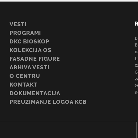
VESTI
PROGRAMI
B
DKC BIOSKOP
B
KOLEKCIJA OS
n
FASADNE FIGURE
L
z
ARHIVA VESTI
G
O CENTRU
z
KONTAKT
G
n
DOKUMENTACIJA
PREUZIMANJE LOGOA KCB