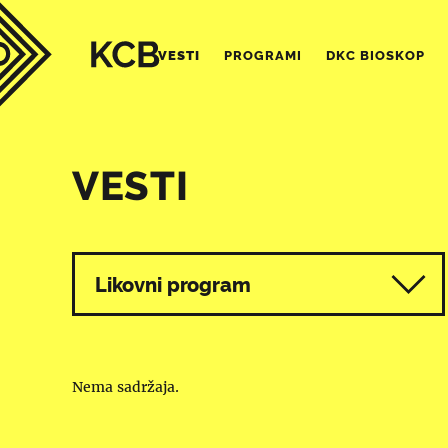
VESTI
PROGRAMI
DKC BIOSKOP
VESTI
Svi programi
Likovni program
Nema sadržaja.