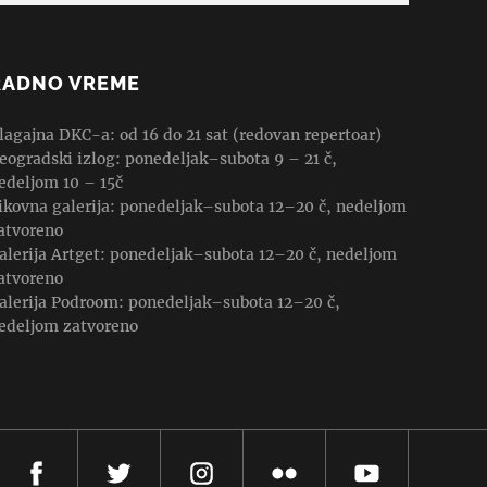
RADNO VREME
lagajna DKC-a: od 16 do 21 sat (redovan repertoar)
eogradski izlog: ponedeljak–subota 9 – 21 č,
edeljom 10 – 15č
ikovna galerija: ponedeljak–subota 12–20 č, nedeljom
atvoreno
alerija Artget: ponedeljak–subota 12–20 č, nedeljom
atvoreno
alerija Podroom: ponedeljak–subota 12–20 č,
edeljom zatvoreno