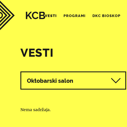
VESTI
PROGRAMI
DKC BIOSKOP
VESTI
Svi programi
Oktobarski salon
Nema sadržaja.