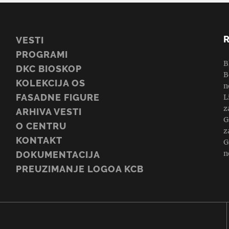
VESTI
PROGRAMI
B
DKC BIOSKOP
B
KOLEKCIJA OS
n
FASADNE FIGURE
L
z
ARHIVA VESTI
G
O CENTRU
z
KONTAKT
G
n
DOKUMENTACIJA
PREUZIMANJE LOGOA KCB