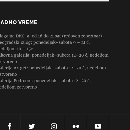
RADNO VREME
lagajna DKC-a: od 16 do 21 sat (redovan repertoar)
eogradski izlog: ponedeljak–subota 9 – 21 č,
edeljom 10 – 15č
ikovna galerija: ponedeljak–subota 12–20 č, nedeljom
atvoreno
alerija Artget: ponedeljak–subota 12–20 č, nedeljom
atvoreno
alerija Podroom: ponedeljak–subota 12–20 č,
edeljom zatvoreno