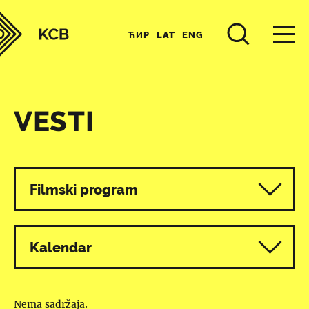
ЋИР
LAT
ENG
VESTI
Svi programi
Filmski program
Kalendar
Nema sadržaja.