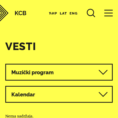
ЋИР
LAT
ENG
VESTI
Svi programi
Muzički program
Kalendar
Nema sadržaja.