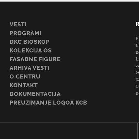
VESTI
PROGRAMI
B
DKC BIOSKOP
B
KOLEKCIJA OS
n
FASADNE FIGURE
L
z
ARHIVA VESTI
G
O CENTRU
z
KONTAKT
G
n
DOKUMENTACIJA
PREUZIMANJE LOGOA KCB