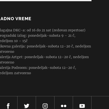
RADNO VREME
lagajna DKC-a: od 16 do 21 sat (redovan repertoar)
eogradski izlog: ponedeljak–subota 9 – 21 č,
edeljom 10 – 15č
ikovna galerija: ponedeljak–subota 12–20 č, nedeljom
atvoreno
alerija Artget: ponedeljak–subota 12–20 č, nedeljom
atvoreno
alerija Podroom: ponedeljak–subota 12–20 č,
edeljom zatvoreno