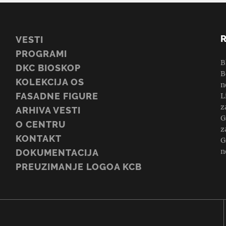
VESTI
PROGRAMI
B
DKC BIOSKOP
B
KOLEKCIJA OS
n
FASADNE FIGURE
L
z
ARHIVA VESTI
G
O CENTRU
z
KONTAKT
G
n
DOKUMENTACIJA
PREUZIMANJE LOGOA KCB