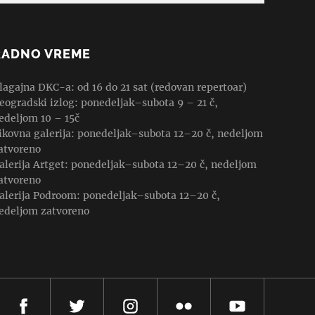
RADNO VREME
lagajna DKC-a: od 16 do 21 sat (redovan repertoar)
eogradski izlog: ponedeljak–subota 9 – 21 č,
edeljom 10 – 15č
ikovna galerija: ponedeljak–subota 12–20 č, nedeljom
atvoreno
alerija Artget: ponedeljak–subota 12–20 č, nedeljom
atvoreno
alerija Podroom: ponedeljak–subota 12–20 č,
edeljom zatvoreno