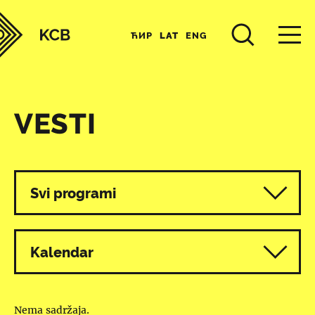
ЋИР
LAT
ENG
VESTI
Svi programi
Kalendar
Nema sadržaja.