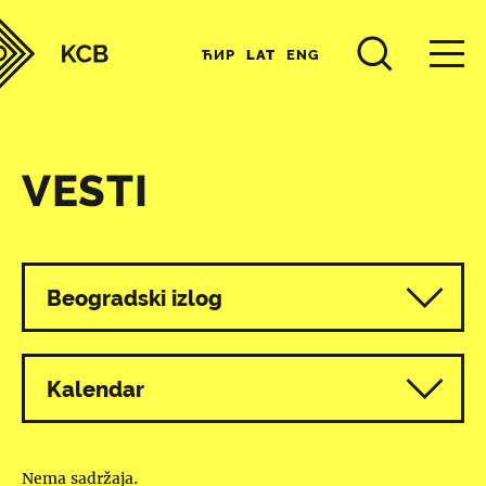
ЋИР
LAT
ENG
VESTI
Svi programi
Beogradski izlog
Kalendar
Nema sadržaja.