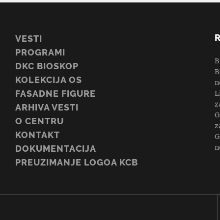
VESTI
PROGRAMI
B
DKC BIOSKOP
B
KOLEKCIJA OS
n
FASADNE FIGURE
L
z
ARHIVA VESTI
G
O CENTRU
z
KONTAKT
G
n
DOKUMENTACIJA
PREUZIMANJE LOGOA KCB