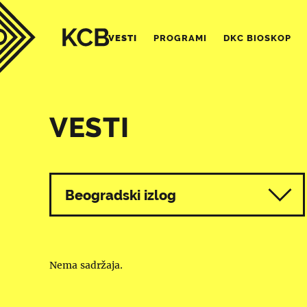
VESTI
PROGRAMI
DKC BIOSKOP
VESTI
Svi programi
Beogradski izlog
Nema sadržaja.