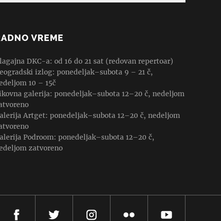
RADNO VREME
lagajna DKC-a: od 16 do 21 sat (redovan repertoar)
eogradski izlog: ponedeljak–subota 9 – 21 č,
edeljom 10 – 15č
ikovna galerija: ponedeljak–subota 12–20 č, nedeljom
atvoreno
alerija Artget: ponedeljak–subota 12–20 č, nedeljom
atvoreno
alerija Podroom: ponedeljak–subota 12–20 č,
edeljom zatvoreno