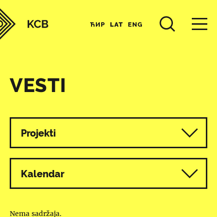
ЋИР
LAT
ENG
VESTI
Svi programi
Projekti
Kalendar
Nema sadržaja.