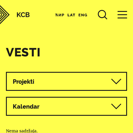
ЋИР
LAT
ENG
VESTI
Svi programi
Projekti
Kalendar
Nema sadržaja.