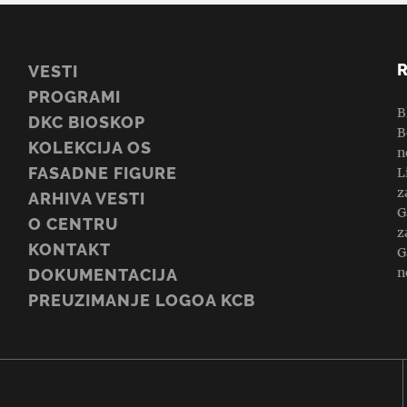
VESTI
PROGRAMI
B
DKC BIOSKOP
B
KOLEKCIJA OS
n
FASADNE FIGURE
L
z
ARHIVA VESTI
G
O CENTRU
z
KONTAKT
G
n
DOKUMENTACIJA
PREUZIMANJE LOGOA KCB