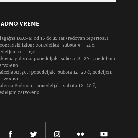
RADNO VREME
lagajna DKC-a: od 16 do 21 sat (redovan repertoar)
eogradski izlog: ponedeljak–subota 9 – 21 č,
edeljom 10 – 15č
ikovna galerija: ponedeljak–subota 12–20 č, nedeljom
atvoreno
alerija Artget: ponedeljak–subota 12–20 č, nedeljom
atvoreno
alerija Podroom: ponedeljak–subota 12–20 č,
edeljom zatvoreno