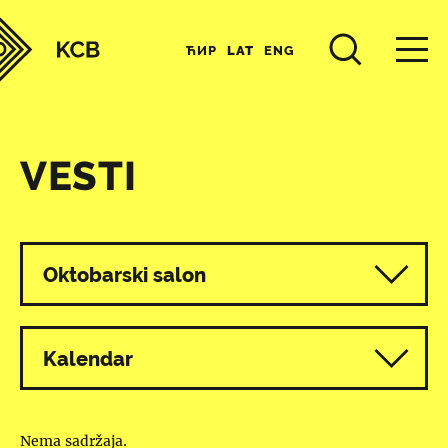
ЋИР
LAT
ENG
VESTI
Svi programi
Oktobarski salon
Kalendar
Nema sadržaja.