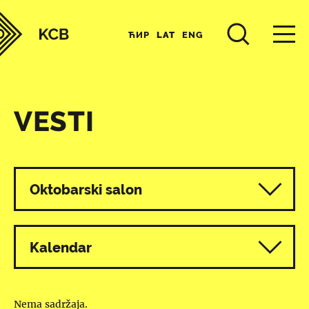
ЋИР
LAT
ENG
VESTI
Svi programi
Oktobarski salon
Kalendar
Nema sadržaja.