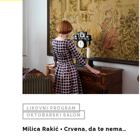
LIKOVNI PROGRAM
OKTOBARSKI SALON
Milica Rakić ▪︎ Crvena, da te nema…