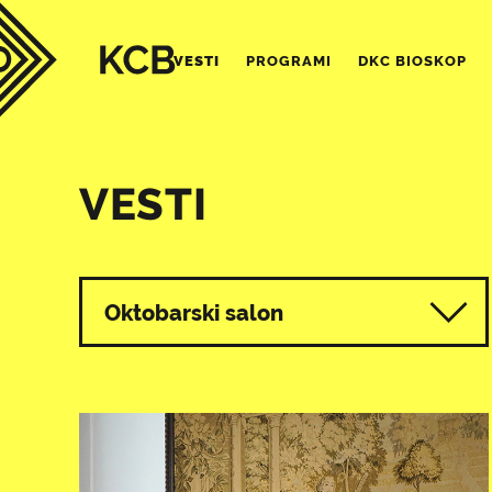
VESTI
PROGRAMI
DKC BIOSKOP
VESTI
Svi programi
Oktobarski salon