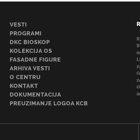
VESTI
PROGRAMI
B
DKC BIOSKOP
B
KOLEKCIJA OS
n
FASADNE FIGURE
L
z
ARHIVA VESTI
G
O CENTRU
z
KONTAKT
G
n
DOKUMENTACIJA
PREUZIMANJE LOGOA KCB