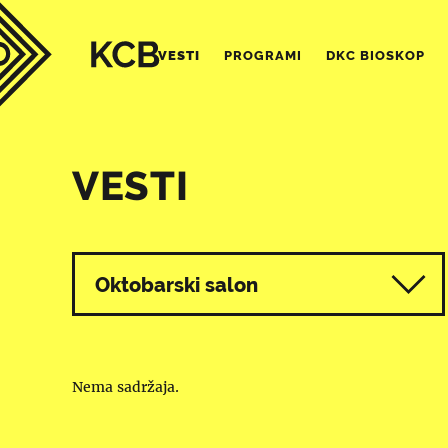
VESTI
PROGRAMI
DKC BIOSKOP
VESTI
Svi programi
Oktobarski salon
Nema sadržaja.