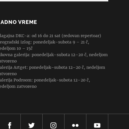
RADNO VREME
lagajna DKC-a: od 16 do 21 sat (redovan repertoar)
eogradski izlog: ponedeljak–subota 9 – 21 č,
edeljom 10 – 15č
ikovna galerija: ponedeljak–subota 12–20 č, nedeljom
atvoreno
alerija Artget: ponedeljak–subota 12–20 č, nedeljom
atvoreno
alerija Podroom: ponedeljak–subota 12–20 č,
edeljom zatvoreno