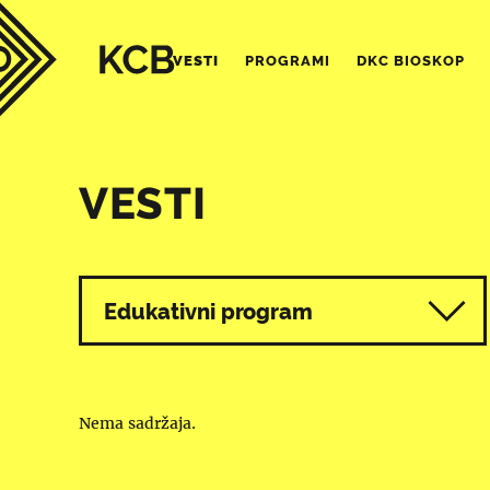
VESTI
PROGRAMI
DKC BIOSKOP
VESTI
Svi programi
Edukativni program
Nema sadržaja.