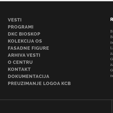
VESTI
PROGRAMI
B
DKC BIOSKOP
B
KOLEKCIJA OS
n
FASADNE FIGURE
L
z
ARHIVA VESTI
G
O CENTRU
z
KONTAKT
G
n
DOKUMENTACIJA
PREUZIMANJE LOGOA KCB