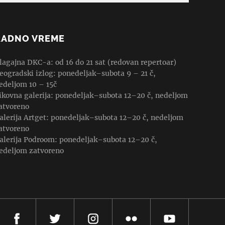
RADNO VREME
lagajna DKC-a: od 16 do 21 sat (redovan repertoar)
eogradski izlog: ponedeljak–subota 9 – 21 č,
edeljom 10 – 15č
ikovna galerija: ponedeljak–subota 12–20 č, nedeljom
atvoreno
alerija Artget: ponedeljak–subota 12–20 č, nedeljom
atvoreno
alerija Podroom: ponedeljak–subota 12–20 č,
edeljom zatvoreno