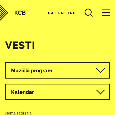
ЋИР
LAT
ENG
VESTI
Svi programi
Muzički program
Kalendar
Nema sadržaja.