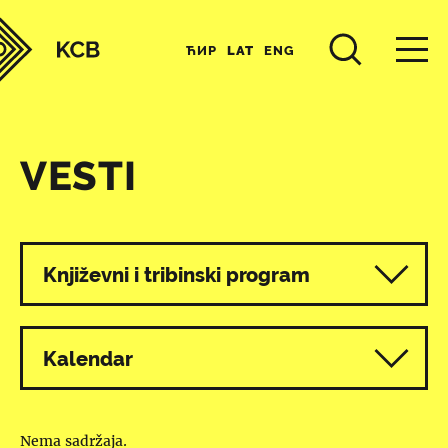
ЋИР
LAT
ENG
VESTI
Svi programi
Književni i tribinski program
Kalendar
Nema sadržaja.