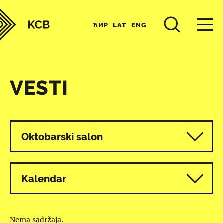
ЋИР
LAT
ENG
VESTI
Svi programi
Oktobarski salon
Kalendar
Nema sadržaja.