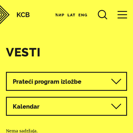
ЋИР
LAT
ENG
VESTI
Svi programi
Prateći program izložbe
Kalendar
Nema sadržaja.