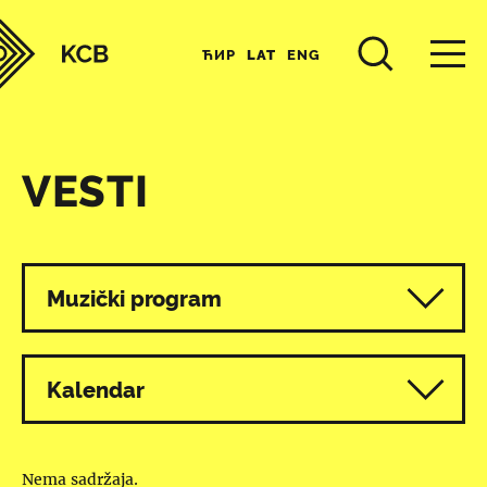
ЋИР
LAT
ENG
VESTI
Svi programi
Muzički program
Kalendar
Nema sadržaja.