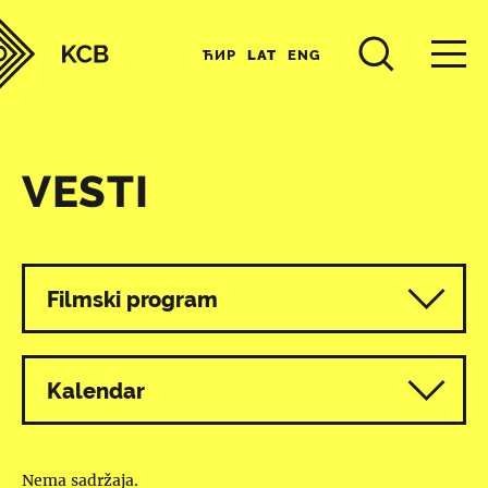
ЋИР
LAT
ENG
VESTI
Svi programi
Filmski program
Kalendar
Nema sadržaja.