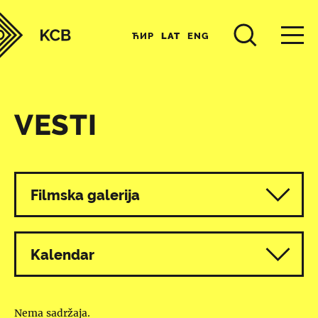
ЋИР
LAT
ENG
VESTI
Svi programi
Filmska galerija
Kalendar
Nema sadržaja.