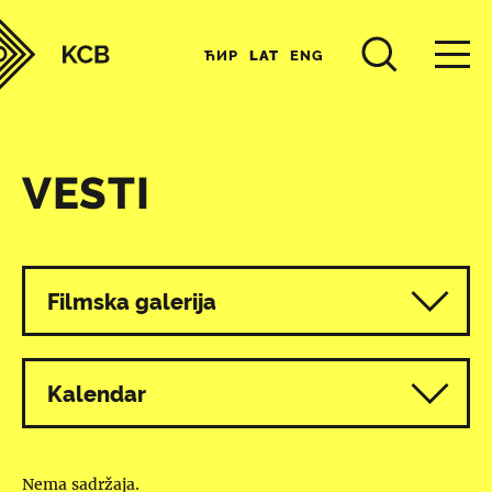
ЋИР
LAT
ENG
VESTI
Svi programi
Filmska galerija
Kalendar
Nema sadržaja.