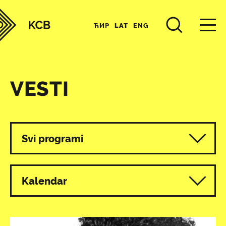
ЋИР
LAT
ENG
VESTI
Svi programi
Kalendar