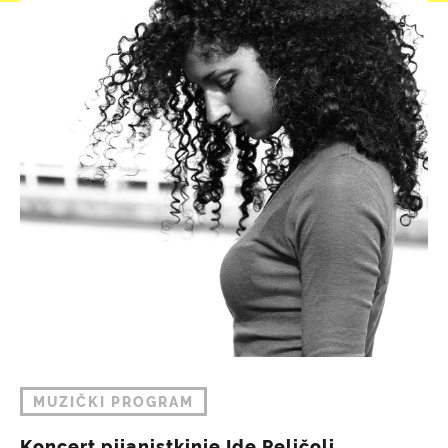
MUZIČKI PROGRAM
Koncert pijanistkinje Ide Peličoli