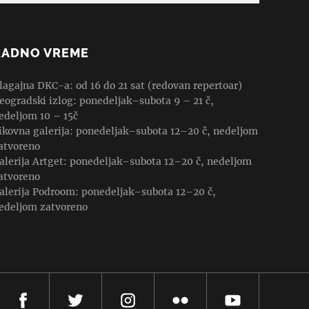
RADNO VREME
lagajna DKC-a: od 16 do 21 sat (redovan repertoar)
eogradski izlog: ponedeljak–subota 9 – 21 č,
edeljom 10 – 15č
ikovna galerija: ponedeljak–subota 12–20 č, nedeljom
atvoreno
alerija Artget: ponedeljak–subota 12–20 č, nedeljom
atvoreno
alerija Podroom: ponedeljak–subota 12–20 č,
edeljom zatvoreno