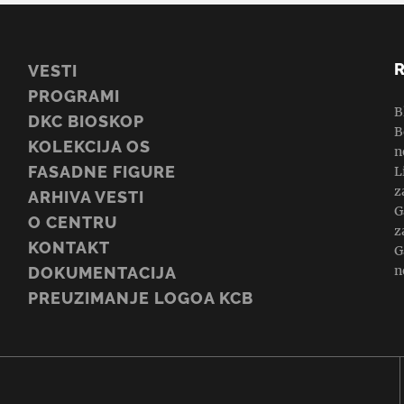
VESTI
PROGRAMI
B
DKC BIOSKOP
B
KOLEKCIJA OS
n
FASADNE FIGURE
L
z
ARHIVA VESTI
G
O CENTRU
z
KONTAKT
G
n
DOKUMENTACIJA
PREUZIMANJE LOGOA KCB