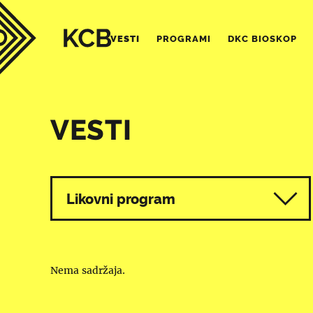
VESTI
PROGRAMI
DKC BIOSKOP
VESTI
Svi programi
Likovni program
Nema sadržaja.