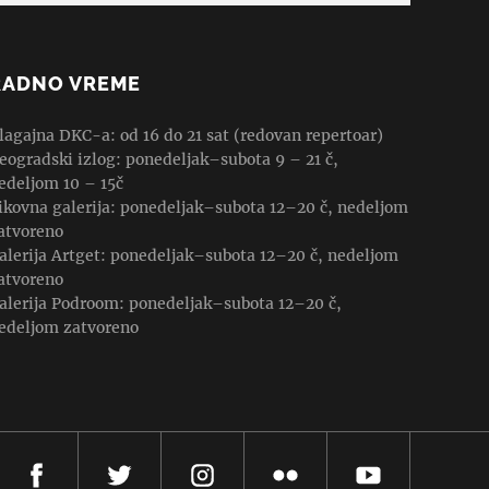
RADNO VREME
lagajna DKC-a: od 16 do 21 sat (redovan repertoar)
eogradski izlog: ponedeljak–subota 9 – 21 č,
edeljom 10 – 15č
ikovna galerija: ponedeljak–subota 12–20 č, nedeljom
atvoreno
alerija Artget: ponedeljak–subota 12–20 č, nedeljom
atvoreno
alerija Podroom: ponedeljak–subota 12–20 č,
edeljom zatvoreno