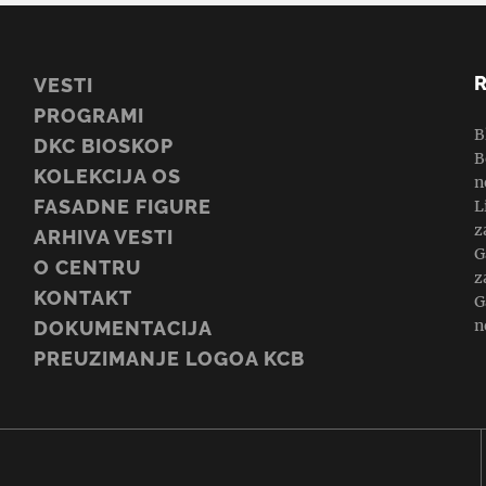
VESTI
PROGRAMI
B
DKC BIOSKOP
B
KOLEKCIJA OS
n
FASADNE FIGURE
L
z
ARHIVA VESTI
G
O CENTRU
z
KONTAKT
G
n
DOKUMENTACIJA
PREUZIMANJE LOGOA KCB