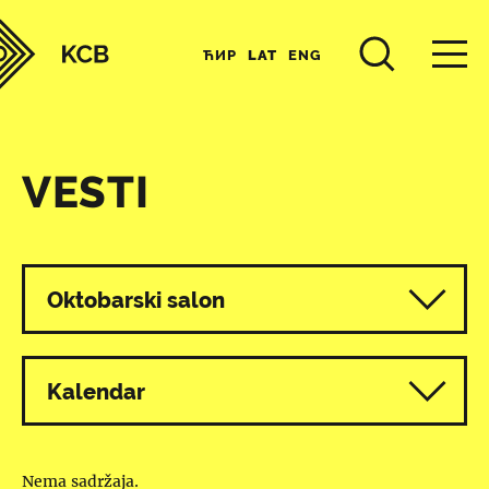
ЋИР
LAT
ENG
VESTI
Svi programi
Oktobarski salon
Kalendar
Nema sadržaja.