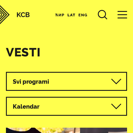
ЋИР
LAT
ENG
VESTI
Svi programi
Kalendar