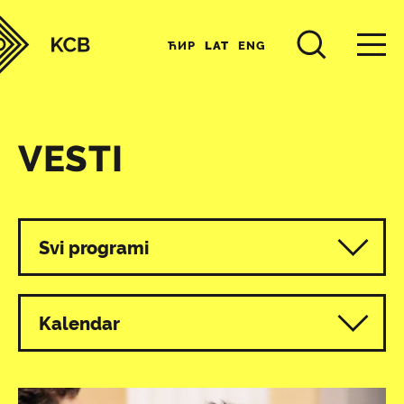
ЋИР
LAT
ENG
VESTI
Svi programi
Kalendar