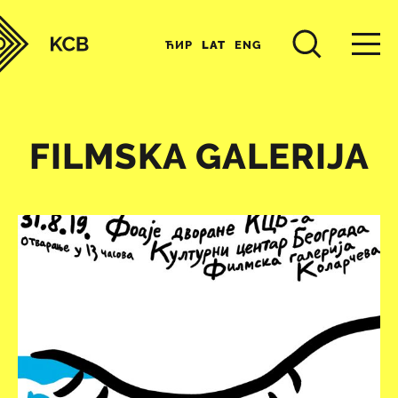
ЋИР
LAT
ENG
FILMSKA GALERIJA