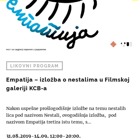
LIKOVNI PROGRAM
Empatija – izložba o nestalima u Filmskoj
galeriji KCB-a
Nakon uspešne prošlogodišnje izložbe na temu nestalih
lica pod nazivom Nestali, ovogodišnja izložba, pod
nazivom Empatija tretira istu temu, s…
31.08.2019-14.09, 12:00-20:00.