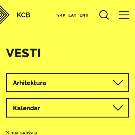
ЋИР
LAT
ENG
VESTI
Svi programi
Arhitektura
Kalendar
Nema sadržaja.