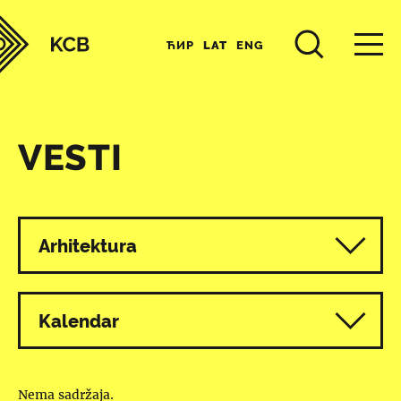
ЋИР
LAT
ENG
VESTI
Svi programi
Arhitektura
Kalendar
Nema sadržaja.