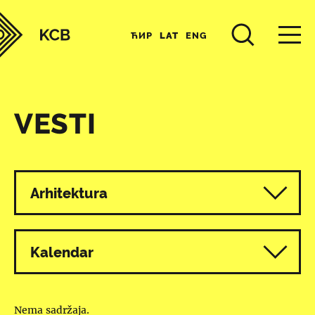
ЋИР
LAT
ENG
VESTI
Svi programi
Arhitektura
Kalendar
Nema sadržaja.