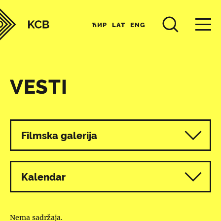
ЋИР
LAT
ENG
VESTI
Svi programi
Filmska galerija
Kalendar
Nema sadržaja.