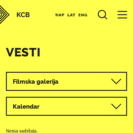
ЋИР
LAT
ENG
VESTI
Svi programi
Filmska galerija
Kalendar
Nema sadržaja.