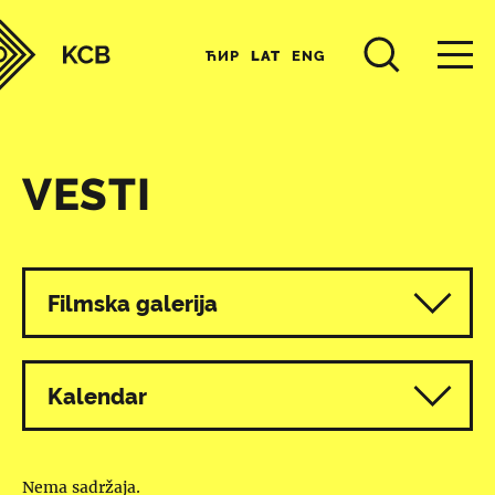
ЋИР
LAT
ENG
VESTI
Svi programi
Filmska galerija
Kalendar
Nema sadržaja.