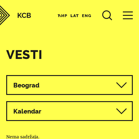
ЋИР
LAT
ENG
VESTI
Svi programi
Beograd
Kalendar
Nema sadržaja.