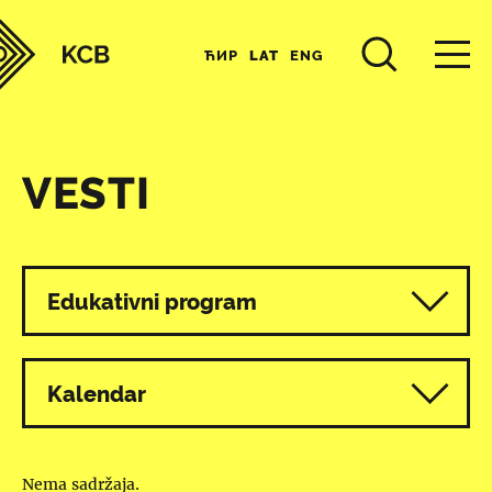
ЋИР
LAT
ENG
VESTI
Svi programi
Edukativni program
Kalendar
Nema sadržaja.