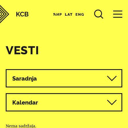
ЋИР
LAT
ENG
VESTI
Svi programi
Saradnja
Kalendar
Nema sadržaja.