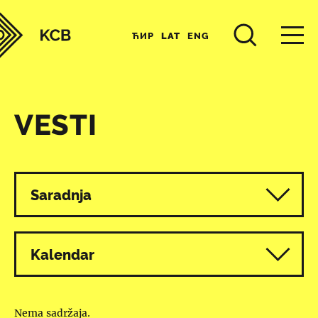
ЋИР
LAT
ENG
VESTI
Svi programi
Saradnja
Kalendar
Nema sadržaja.