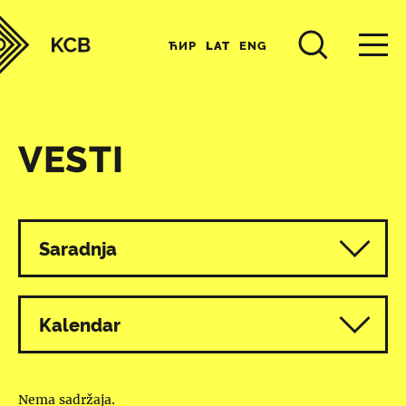
ЋИР
LAT
ENG
VESTI
Svi programi
Saradnja
Kalendar
Nema sadržaja.